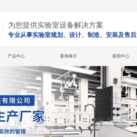
为您提供实验室设备解决方案
专业从事实验室规划、设计、制造、安装及售后
产品中心
案例展示
新闻中心